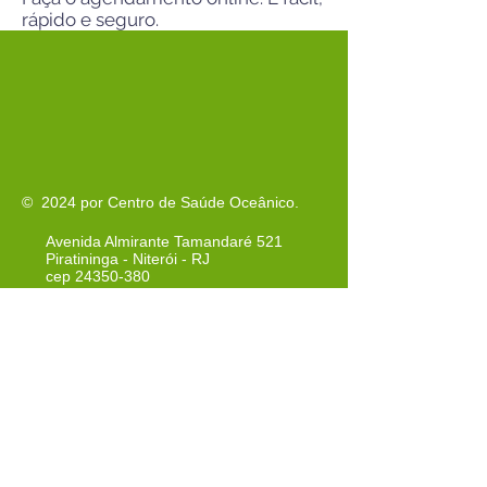
rápido e seguro.
© 2024 por Centro de Saúde Oceânico.
Avenida Almirante Tamandaré 521
Piratininga - Niterói - RJ
cep
24350-380
Tel: 021-3620-3940
Tel:
021-3620-3942
Cel: 021-97259-0220