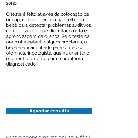
sono.
O teste é feito através da colocação de
um aparelho específico na orelha do
bebê para detectar problemas auditivos,
como a surdez, que dificultam a fala e
aprendizagem da criança. Se o teste da
orelhinha detectar algum problema, o
bebê é encaminhado para o médico
otorrinolaringologista, que irá orientar o
melhor tratamento para o problema
diagnosticado.
Médico
Mônica Ribeiro
FONOAUDIÓLOGA
CRF 9969
Agendar consulta
Faça o agendamento online. É fácil,