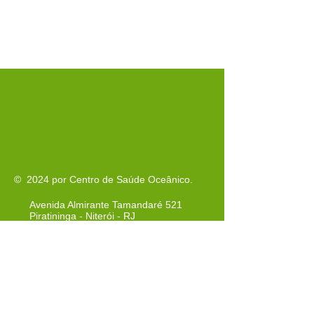
© 2024 por Centro de Saúde Oceânico.
Avenida Almirante Tamandaré 521
Piratininga - Niterói - RJ
cep
24350-380
Tel: 021-3620-3940
Tel:
021-3620-3942