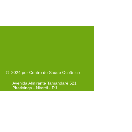
© 2024 por Centro de Saúde Oceânico.
Avenida Almirante Tamandaré 521
Piratininga - Niterói - RJ
cep
24350-380
Tel: 021-3620-3940
Tel:
021-3620-3942
Cel: 021-97259-0220