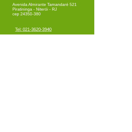
Avenida Almirante Tamandaré 521
Piratininga - Niterói - RJ
cep
24350-380
Tel: 021-3620-3940
Tel:
021-3620-3942
Cel: 021-97259-0220