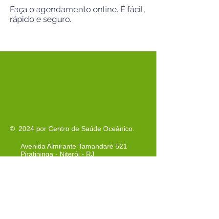
Faça o agendamento online. É fácil,
rápido e seguro.
© 2024 por Centro de Saúde Oceânico.
Avenida Almirante Tamandaré 521
Piratininga - Niterói - RJ
cep
24350-380
Tel: 021-3620-3940
Tel:
021-3620-3942